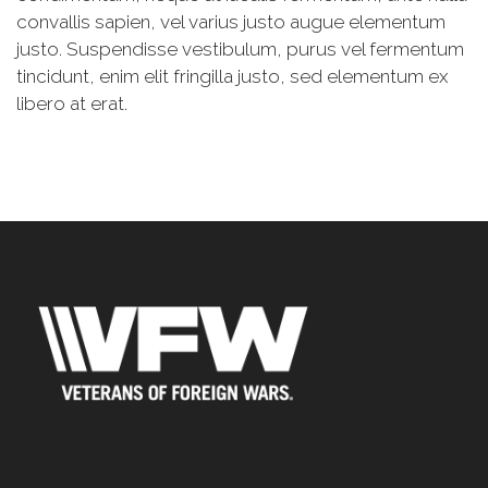
convallis sapien, vel varius justo augue elementum
justo. Suspendisse vestibulum, purus vel fermentum
tincidunt, enim elit fringilla justo, sed elementum ex
libero at erat.