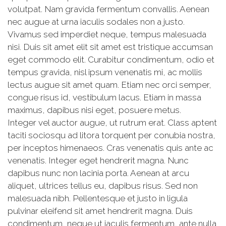
volutpat. Nam gravida fermentum convallis. Aenean
nec augue at urna iaculis sodales non a justo.
Vivamus sed imperdiet neque, tempus malesuada
nisi. Duis sit amet elit sit amet est tristique accumsan
eget commodo elit. Curabitur condimentum, odio et
tempus gravida, nisl ipsum venenatis mi, ac mollis
lectus augue sit amet quam. Etiam nec orci semper,
congue risus id, vestibulum lacus. Etiam in massa
maximus, dapibus nisi eget, posuere metus.
Integer vel auctor augue, ut rutrum erat. Class aptent
taciti sociosqu ad litora torquent per conubia nostra,
per inceptos himenaeos. Cras venenatis quis ante ac
venenatis. Integer eget hendrerit magna. Nunc
dapibus nunc non lacinia porta. Aenean at arcu
aliquet, ultrices tellus eu, dapibus risus. Sed non
malesuada nibh. Pellentesque et justo in ligula
pulvinar eleifend sit amet hendrerit magna. Duis
condimentum, neque ut iaculis fermentum, ante nulla