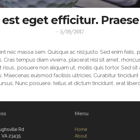
a est eget efficitur. Prae
- 5/19/2017
aesent nec massa sem. Quisque ac nisl justo. Sed enim felis
isis. Cras tempus diam viverra, placerat nisl sit amet, rhoncu
it risus, posuere non aliquam ut, mollis quis tortor. Sed s
lus. Maecenas euismod facilisis ultricies. Curabitur tincidu
us. Nunc posuere, tellus at dictum tincidunt, erat libero 
ess
Menu
ughsville Rd
Home
k, VA 23435
About