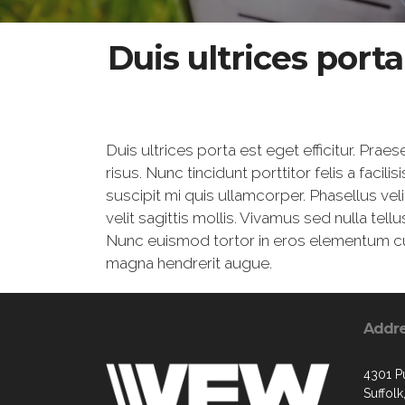
Duis ultrices port
Duis ultrices porta est eget efficitur. Pr
risus. Nunc tincidunt porttitor felis a facil
suscipit mi quis ullamcorper. Phasellus vel
velit sagittis mollis. Vivamus sed nulla tel
Nunc euismod tortor in eros elementum curs
magna hendrerit augue.
Addr
4301 P
Suffol