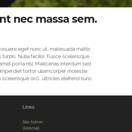
sent nec massa sem.
, posuere eget nunc ut, malesuada mattis
s turpis. Nulla facilisi. Fusce scelerisque
it amet porta nisi. Maecenas interdum sed
nt imperdiet tortor ullamcorper molestie.
scelerisque orci, ultricies eleifend nunc
Links
Site Admin
Webmail